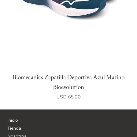
Biomecanics Zapatilla Deportiva Azul Marino
Bioevolution
Precio
USD 65.00
Inicio
Tienda
Nosotros