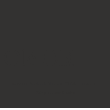
Olé Olá
Instagram
Facebook
LinkedIn
TikTok
Threads
2024 por Asesor Creativo