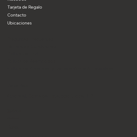
Blog
Tarjeta de Regalo
Contacto
Ubicaciones
Preguntas Frecuentes
Términos y Condiciones
Política de Envío
Política de Reembolsos
Política de Privacidad y Declaración de Accesibilidad
Tienda Física
Atrio Mall, Costa del Este, piso 1, local B12
Teléfono
+507 6653-9043
Horario