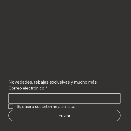
Lunes a Sábado de:
10:30 a.m. a 6:30 p.m.
Suscríbete
Novedades, rebajas exclusivas y mucho más.
Correo electrónico
*
Sí, quiero suscribirme a su lista.
Enviar