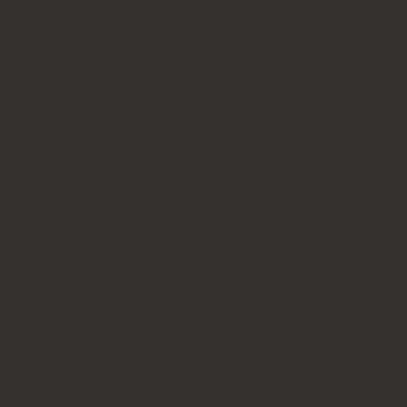
Tienda Física
Atrio Mall, Costa del Este, piso 1, local B12
Teléfono
+507 6653-9043
Horario
Lunes a Sábado de:
10:30 a.m. a 6:30 p.m.
Suscríbete