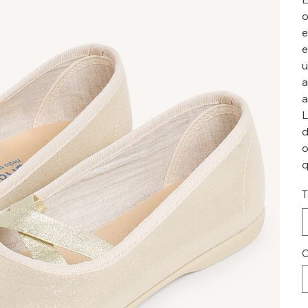
o
e
e
u
a
a
L
d
o
q
T
C