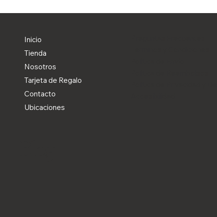
Preguntas Frecuentes
Inicio
Términos y Condiciones
Tienda
Política de Envío
Nosotros
Política de Reembolsos
Tarjeta de Regalo
Política de Privacidad y D
Contacto
Accesibilidad
Ubicaciones
Blog