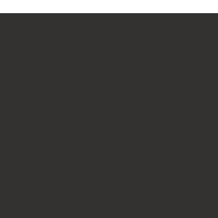
Tienda Física
Atrio Mall, Costa del Este, piso 1, local B12
eclaración de
Teléfono
+507 6653-9043
Horario
Lunes a Sábado de:
10:30 a.m. a 6:30 p.m.