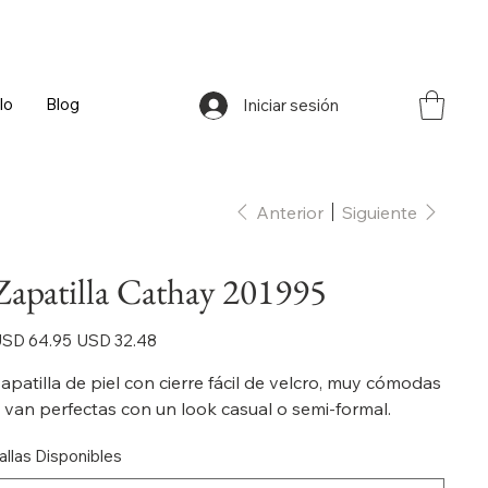
lo
Blog
Iniciar sesión
Anterior
Siguiente
Zapatilla Cathay 201995
ecio
Precio
SD 64.95
USD 32.48
iginal
de
oferta
apatilla de piel con cierre fácil de velcro, muy cómodas
 van perfectas con un look casual o semi-formal.
allas Disponibles