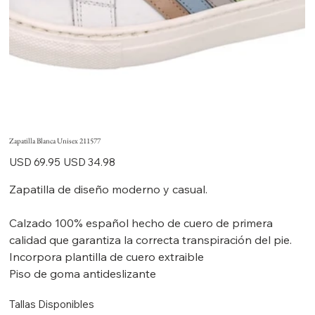
Zapatilla Blanca Unisex 211577
Precio
Precio
USD 69.95
USD 34.98
original
de
oferta
Zapatilla de diseño moderno y casual.
Calzado 100% español hecho de cuero de primera
calidad que garantiza la correcta transpiración del pie.
Incorpora plantilla de cuero extraible
Piso de goma antideslizante
Tallas Disponibles