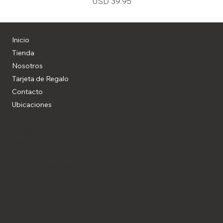
Precio
USD 39.95
Inicio
Tienda
Nosotros
Blog
Tarjeta de Regalo
Contacto
Ubicaciones
Preguntas Frecuentes
Términos y Condiciones
Política de Envío
Política de Reembolsos
Política de Privacidad y Declaración de Accesibilidad
Tienda Física