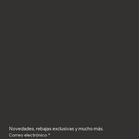
Atrio Mall, Costa del Este, piso 1, local B12
Teléfono
+507 6653-9043
Horario
Lunes a Sábado de:
10:30 a.m. a 6:30 p.m.
Suscríbete
Novedades, rebajas exclusivas y mucho más.
Correo electrónico
*