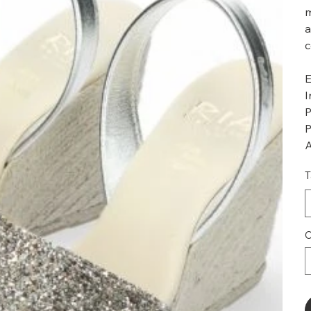
m
a
c
E
I
P
P
A
T
C