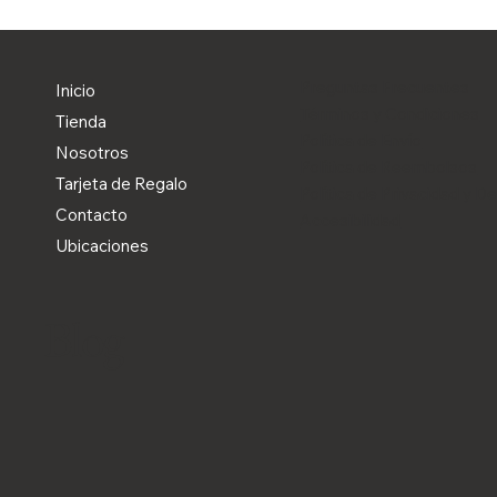
Preguntas Frecuentes
Inicio
Términos y Condiciones
Tienda
Política de Envío
Nosotros
Política de Reembolsos
Tarjeta de Regalo
Política de Privacidad y D
Contacto
Accesibilidad
Ubicaciones
Blog