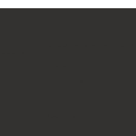
Tienda Física
Atrio Mall, Costa del Este, piso 1, local B12
eclaración de
Teléfono
+507 6653-9043
Horario
Lunes a Sábado de:
10:30 a.m. a 6:30 p.m.