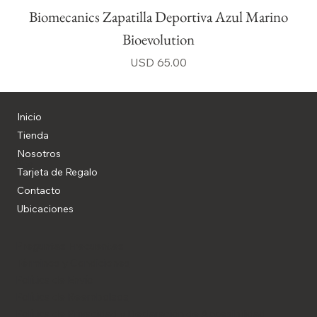
Biomecanics Zapatilla Deportiva Azul Marino
Bioevolution
Precio
USD 65.00
Inicio
Tienda
Nosotros
Blog
Tarjeta de Regalo
Contacto
Ubicaciones
Preguntas Frecuentes
Términos y Condiciones
Política de Envío
Política de Reembolsos
Política de Privacidad y Declaración de Accesibilidad