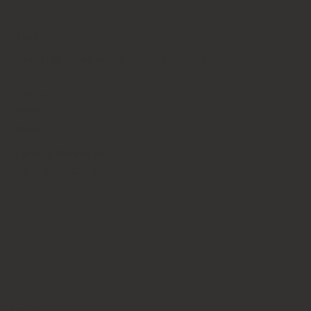
Tienda Física
Atrio Mall, Costa del Este, piso 1, local B12
Teléfono
+507 6653-9043
Horario
Lunes a Sábado de:
10:30 a.m. a 6:30 p.m.
Suscríbete