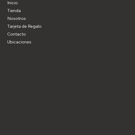
Inicio
Tienda
Nosotros
Blog
Tarjeta de Regalo
Contacto
Ubicaciones
Preguntas Frecuentes
Términos y Condiciones
Política de Envío
Política de Reembolsos
Política de Privacidad y Declaración de Accesibilidad
Tienda Física
Atrio Mall, Costa del Este, piso 1, local B12
Teléfono