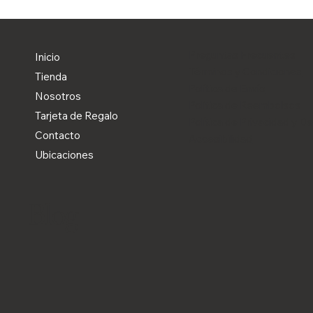
Preguntas Frecuentes
Inicio
Términos y Condiciones
Tienda
Política de Envío
Nosotros
Política de Reembolsos
Tarjeta de Regalo
Política de Privacidad y D
Contacto
Accesibilidad
Ubicaciones
Blog