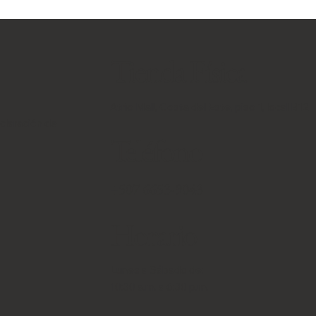
Tienda Física
Atrio Mall, Costa del Este, piso 1, local B12
eclaración de
Teléfono
+507 6653-9043
Horario
Lunes a Sábado de:
10:30 a.m. a 6:30 p.m.