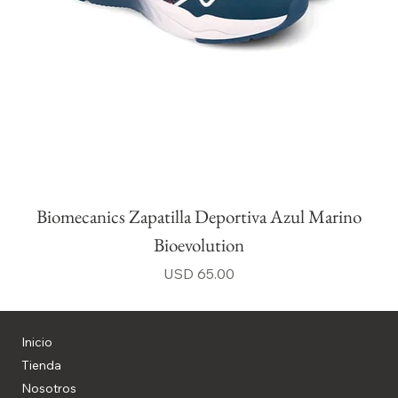
Biomecanics Zapatilla Deportiva Azul Marino
Bioevolution
Precio
USD 65.00
Inicio
Tienda
Nosotros