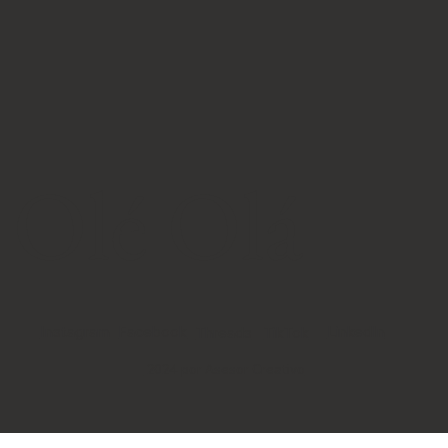
Olé Olá
Instagram
Facebook
LinkedIn
TikTok
Threads
2024 por Asesor Creativo