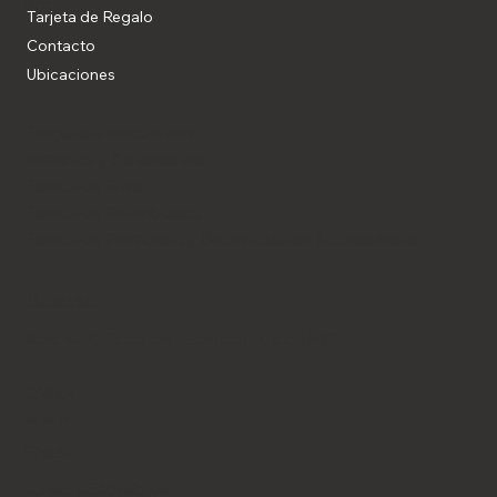
Blog
Tarjeta de Regalo
Contacto
Ubicaciones
Preguntas Frecuentes
Términos y Condiciones
Política de Envío
Política de Reembolsos
Política de Privacidad y Declaración de Accesibilidad
Tienda Física
Atrio Mall, Costa del Este, piso 1, local B12
Teléfono
+507 6653-9043
Horario
Lunes a Sábado de: