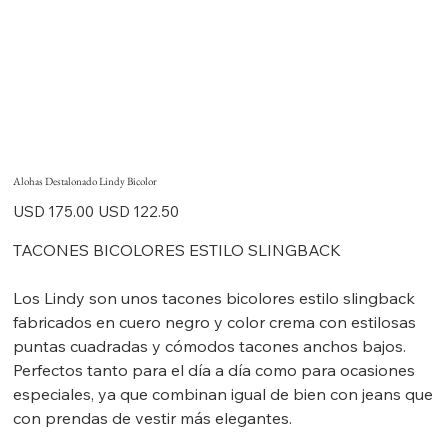
Alohas Destalonado Lindy Bicolor
Precio
Precio
USD 175.00
USD 122.50
original
de
oferta
TACONES BICOLORES ESTILO SLINGBACK
Los Lindy son unos tacones bicolores estilo slingback
fabricados en cuero negro y color crema con estilosas
puntas cuadradas y cómodos tacones anchos bajos.
Perfectos tanto para el día a día como para ocasiones
especiales, ya que combinan igual de bien con jeans que
con prendas de vestir más elegantes.