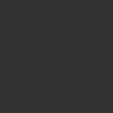
Política de Privacidad y Declaración de Accesibilidad
Tienda Física
Atrio Mall, Costa del Este, piso 1, local B12
Teléfono
+507 6653-9043
Horario
Lunes a Sábado de:
10:30 a.m. a 6:30 p.m.