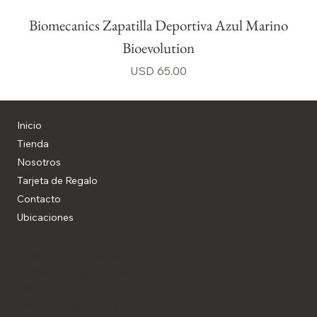
Biomecanics Zapatilla Deportiva Azul Marino
Bioevolution
Precio
USD 65.00
Inicio
Tienda
Nosotros
Blog
Tarjeta de Regalo
Contacto
Ubicaciones
Preguntas Frecuentes
Términos y Condiciones
Política de Envío
Política de Reembolsos