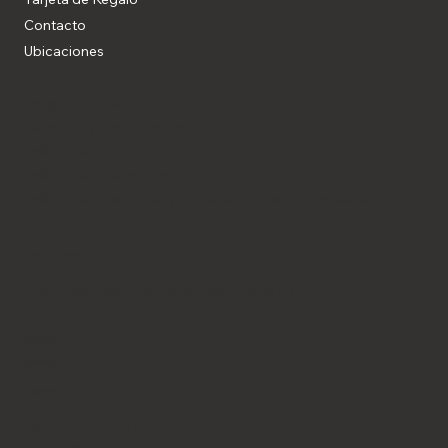
Contacto
Ubicaciones
Preguntas Frecuentes
Términos y Condiciones
Política de Envío
Política de Reembolsos
Política de Privacidad y Declaración de Accesibilidad
Tienda Física
Atrio Mall, Costa del Este, piso 1, local B12
Teléfono
+507 6653-9043
Horario
Lunes a Sábado de: