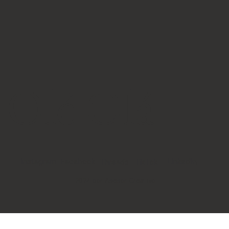
Olé Olá
Instagram
Facebook
LinkedIn
TikTok
Threads
2024 por Asesor Creativo