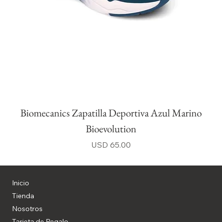
Biomecanics Zapatilla Deportiva Azul Marino
Bioevolution
Precio
USD 65.00
Inicio
Tienda
Nosotros
Blog
Tarjeta de Regalo