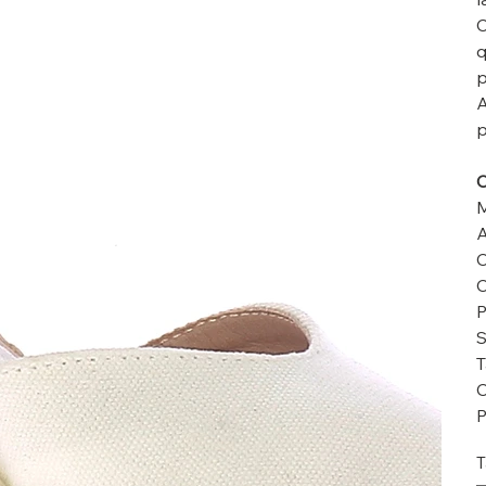
C
q
p
A
p
M
A
C
C
P
S
T
C
P
T