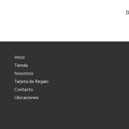
B
Preguntas Frecuentes
Inicio
Términos y Condiciones
Tienda
Política de Envío
Nosotros
Política de Reembolsos
Tarjeta de Regalo
Política de Privacidad y D
Contacto
Accesibilidad
Ubicaciones
Blog