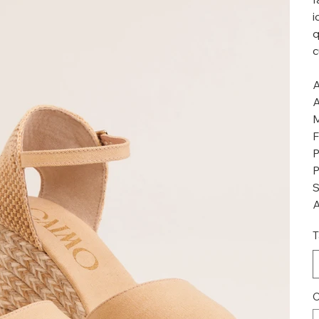
i
q
c
A
A
M
F
P
P
S
A
T
C