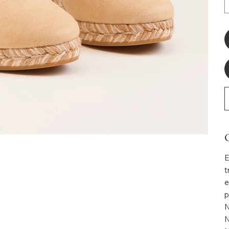
C
E
t
e
p
N
N