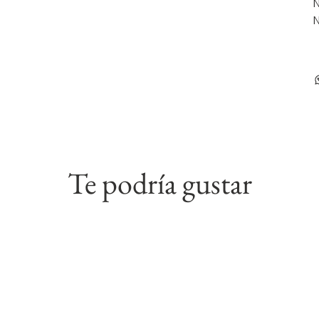
N
N
Te podría gustar