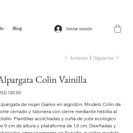
lo
Blog
Iniciar sesión
Anterior
Siguiente
Alpargata Colin Vainilla
ecio
SD 130.00
lpargata de mujer Gaimo en algodón. Modelo Colin de
orte cerrado y talonera con cierre mediante hebilla al
obillo. Plantillas acolchadas y cuña de yute ecológico
e 9 cm de altura y plataforma de 1,6 cm. Diseñadas y
abricadas artesanalmente en España, nuestro modelo