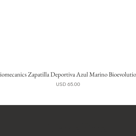
iomecanics Zapatilla Deportiva Azul Marino Bioevoluti
Precio
USD 65.00
Tienda Física