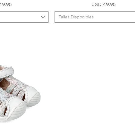
o
Precio
49.95
USD 49.95
Tallas Disponibles