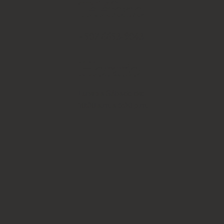
Teléfono
+507 6653-9043
Horario
Lunes a Sábado de:
10:30 a.m. a 6:30 p.m.