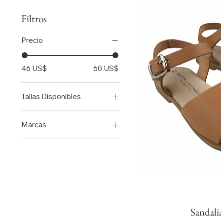
Filtros
Precio
46 US$
60 US$
Tallas Disponibles
24
Marcas
25
Biomecanics
26
27
28
30
31
Sandali