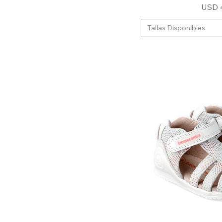
32
Preci
USD 
33
Tallas Disponibles
34
35
36