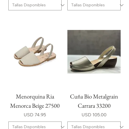
Menorquina Ria
Cuña Bio Metalgrain
Menorca Beige 27500
Carrara 33200
Precio
Precio
USD 74.95
USD 105.00