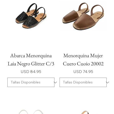
Abarca Menorquina
Menorquina Mujer
Laia Negro Glitter C/3
Cuero Cuoio 20002
Precio
Precio
USD 84.95
USD 74.95