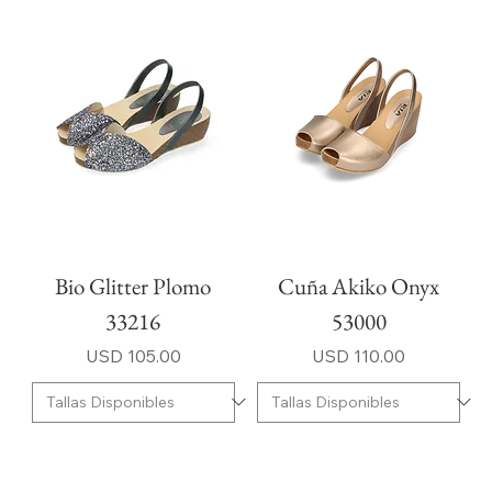
Bio Glitter Plomo
Cuña Akiko Onyx
33216
53000
Precio
Precio
USD 105.00
USD 110.00