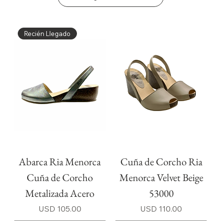
Recién Llegado
Abarca Ria Menorca
Cuña de Corcho Ria
Cuña de Corcho
Menorca Velvet Beige
Metalizada Acero
53000
Precio
Precio
USD 105.00
USD 110.00