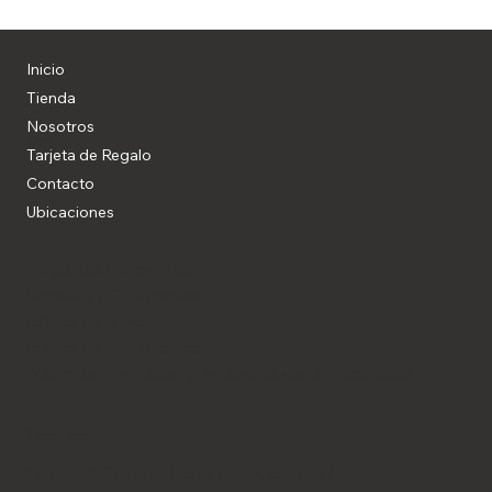
Inicio
Tienda
Nosotros
Blog
Tarjeta de Regalo
Contacto
Ubicaciones
Preguntas Frecuentes
Términos y Condiciones
Política de Envío
Política de Reembolsos
Política de Privacidad y Declaración de Accesibilidad
Tienda Física
Atrio Mall, Costa del Este, piso 1, local B12