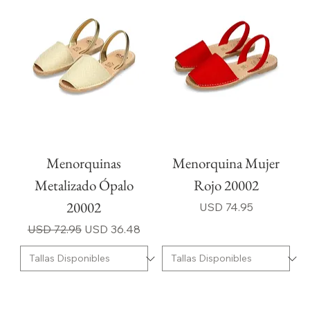
Menorquinas
Menorquina Mujer
Metalizado Ópalo
Rojo 20002
20002
Precio
USD 74.95
Precio
Precio de oferta
USD 72.95
USD 36.48