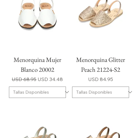
Menorquina Mujer
Menorquina Glitter
Blanco 20002
Peach 21224-S2
Precio
Precio de oferta
Precio
USD 68.95
USD 34.48
USD 84.95