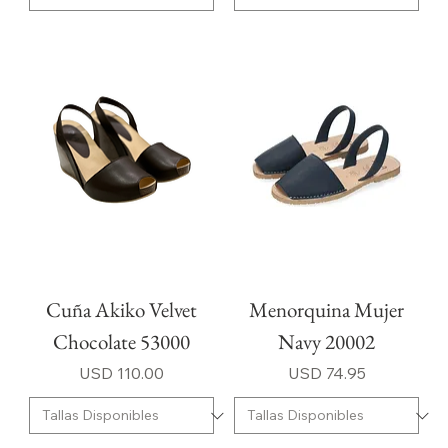
Cuña Akiko Velvet
Menorquina Mujer
Chocolate 53000
Navy 20002
Precio
Precio
USD 110.00
USD 74.95