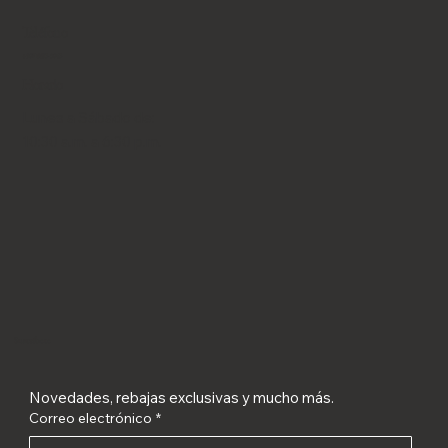
Teléfono
+507 6653-9043
Horario
Lunes a Sábado de:
10:30 a.m. a 6:30 p.m.
Suscríbete
Novedades, rebajas exclusivas y mucho más.
Correo electrónico
*