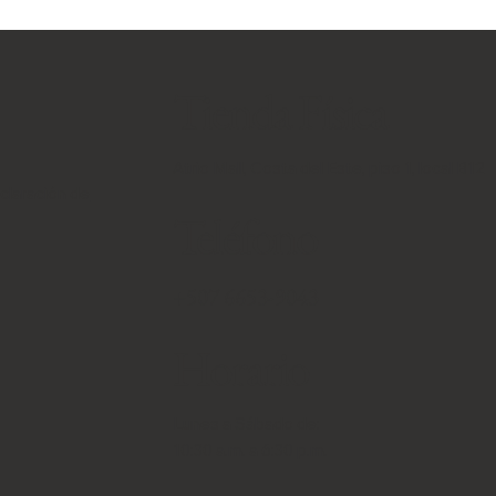
Tienda Física
Atrio Mall, Costa del Este, piso 1, local B12
eclaración de
Teléfono
+507 6653-9043
Horario
Lunes a Sábado de:
10:30 a.m. a 6:30 p.m.