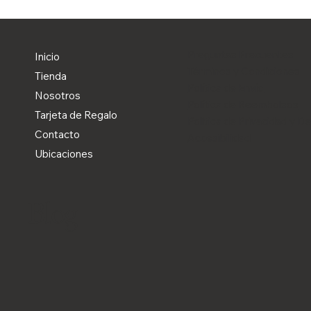
Preguntas Frecuentes
Inicio
Términos y Condiciones
Tienda
Política de Envío
Nosotros
Política de Reembolsos
Tarjeta de Regalo
Política de Privacidad y D
Contacto
Accesibilidad
Ubicaciones
Blog