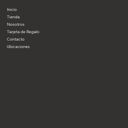
Inicio
Tienda
Nosotros
Blog
Tarjeta de Regalo
Contacto
Ubicaciones
Preguntas Frecuentes
Términos y Condiciones
Política de Envío
Política de Reembolsos
Política de Privacidad y Declaración de Accesibilidad
Tienda Física
Atrio Mall, Costa del Este, piso 1, local B12