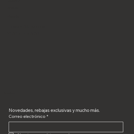
Teléfono
+507 6653-9043
Horario
Lunes a Sábado de:
10:30 a.m. a 6:30 p.m.
Suscríbete
Novedades, rebajas exclusivas y mucho más.
Correo electrónico
*