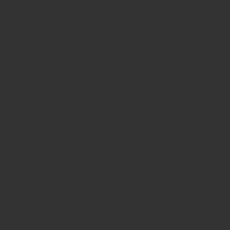
Política de Envío
Política de Reembolsos
Política de Privacidad y Declaración de Accesibilidad
Tienda Física
Atrio Mall, Costa del Este, piso 1, local B12
Teléfono
+507 6653-9043
Horario
Lunes a Sábado de:
10:30 a.m. a 6:30 p.m.