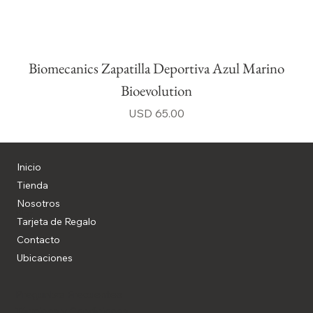
Biomecanics Zapatilla Deportiva Azul Marino
Bioevolution
Precio
USD 65.00
Inicio
Tienda
Nosotros
Blog
Tarjeta de Regalo
Contacto
Ubicaciones
Preguntas Frecuentes
Términos y Condiciones