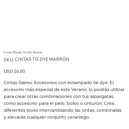
Cintas Plisadas Tie Dye Marrón
SKU
CINTAS TIE DYE MARRÓN
SKU:
CINTAS
TIE
DYE
Precio
USD 26.00
MARRÓN
Cintas Gaimo Accesorios con estampado tie dye. El
accesorio más especial de este Verano, lo podrás utilizar
para crear otras combinaciones con tus alpargatas,
como accesorio para el pelo, bolso o cinturón. Crea
diferentes looks intercambiando las cintas, combínalas
y elevarás cualquier conjunto veraniego.