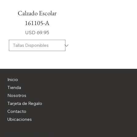
Calzado Escolar
161105-A
Precio
USD 69.95
Inicio
Tienda
Nosotros
Blog
Tarjeta de Regalo
Contacto
Ubicaciones
Preguntas Frecuentes