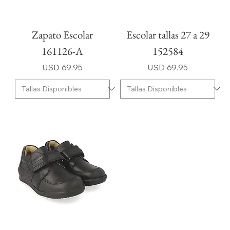
Zapato Escolar
Escolar tallas 27 a 29
161126-A
152584
Precio
Precio
USD 69.95
USD 69.95