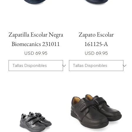
Zapatilla Escolar Negra
Zapato Escolar
Biomecanics 231011
161125-A
Precio
Precio
USD 69.95
USD 69.95