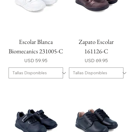
Escolar Blanca
Zapato Escolar
Biomecanics 231005-C
161126-C
Precio
Precio
USD 59.95
USD 69.95