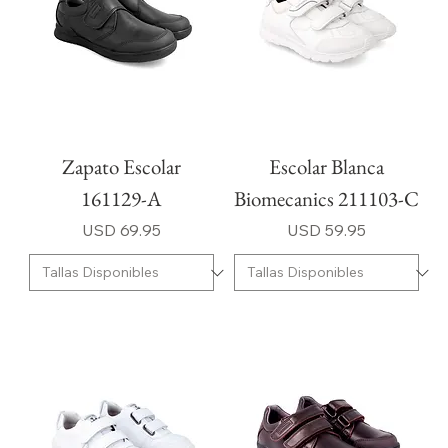
Zapato Escolar
Escolar Blanca
161129-A
Biomecanics 211103-C
Precio
Precio
USD 69.95
USD 59.95