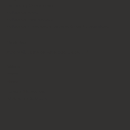
Términos y Condiciones
Política de Envío
Política de Reembolsos
Política de Privacidad y Declaración de Accesibilidad
Tienda Física
Atrio Mall, Costa del Este, piso 1, local B12
Teléfono
+507 6653-9043
Horario
Lunes a Sábado de:
10:30 a.m. a 6:30 p.m.