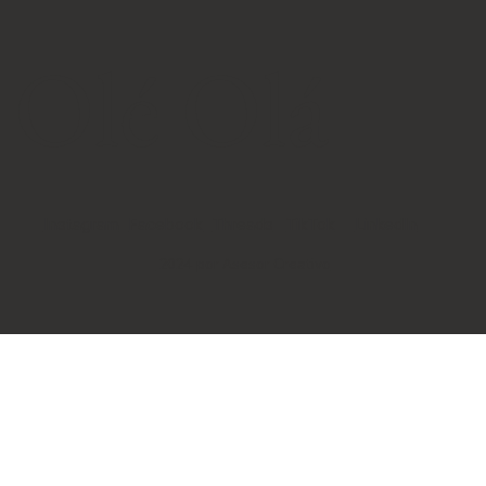
Olé Olá
Instagram
Facebook
LinkedIn
TikTok
Threads
2024 por Asesor Creativo